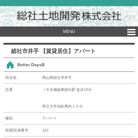
MENU
総社市井手 【賃貸居住】アパート
Better DaysB
所在地
岡山県総社市井手
交通
ＪＲ吉備線東総社駅 徒歩15分
県立大学自転車約１０分
種別
アパート
部屋/区画番号
102