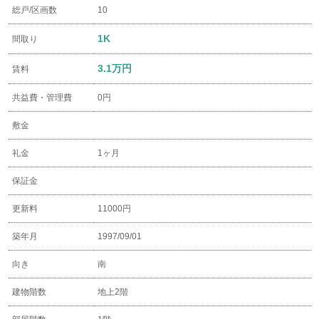
総戸/区画数
10
1K
間取り
3.1万円
賃料
共益費・管理費
0円
敷金
礼金
1ヶ月
保証金
更新料
11000円
築年月
1997/09/01
向き
南
建物階数
地上2階