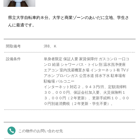
県立大学自転車約８分。大学と商業ゾーンのあいだに立地、学生さ
んに最適です。
間取備考
洋8、Ｋ
設備条件
単身者限定
保証人要
家賃保障付
ガスコンロ
一口コ
ンロ
給湯
シャワー
バス・トイレ別
温水洗浄便座
エアコン
室内洗濯機置き場
インターネット有
TVド
アホン
プロパンガス
公営水道
排水下水
駐車場有
駐輪場
バルコニー
インターネット対応２，９４３円/月、定額清掃料
３０，０００円、保証会社加入要、火災保険料１
３，０００円（２年更新）、更新手続料１０，００
０円別途消費税（２年更新・学生不要）。
この物件のお問い合わせ先