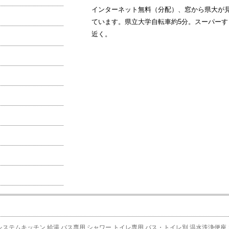
インターネット無料（分配）、窓から県大が
ています。県立大学自転車約5分。スーパーす
近く。
システムキッチン
給湯
バス専用
シャワー
トイレ専用
バス・トイレ別
温水洗浄便座