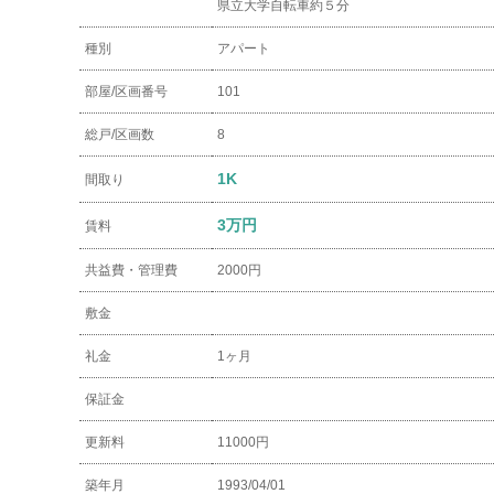
県立大学自転車約５分
種別
アパート
部屋/区画番号
101
総戸/区画数
8
1K
間取り
3万円
賃料
共益費・管理費
2000円
敷金
礼金
1ヶ月
保証金
更新料
11000円
築年月
1993/04/01