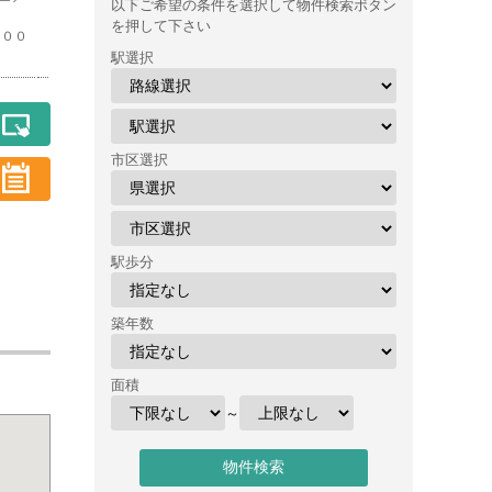
以下ご希望の条件を選択して物件検索ボタン
を押して下さい
，００
駅選択
市区選択
駅歩分
築年数
面積
～