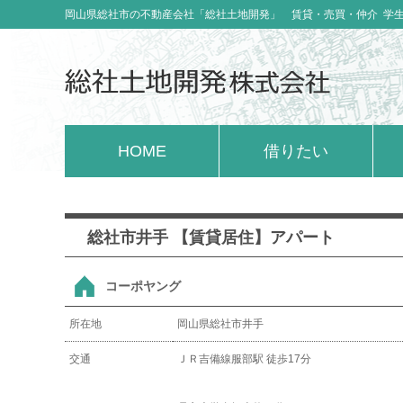
岡山県総社市の不動産会社「総社土地開発」 賃貸・売買・仲介 学
HOME
借りたい
総社市井手 【賃貸居住】アパート
コーポヤング
所在地
岡山県総社市井手
交通
ＪＲ吉備線服部駅 徒歩17分