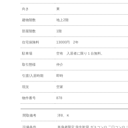
向き
東
建物階数
地上2階
部屋階数
1階
住宅保険料
13000円 2年
駐車場
空有 入居者に限り１台無料。
取引態様
仲介
引渡/入居時期
即時
現況
空家
物件番号
878
間取備考
洋8、Ｋ
設備条件
単身者限定
学生歓迎
ガスコンロ
二口コンロ