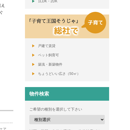
1LDK・2DK
見え
ぐ
「子育て王国そうじゃ」
総社で
戸建て賃貸
ペット飼育可
築浅・新築物件
ちょうどいい広さ（50㎡）
物件検索
ご希望の種別を選択して下さい
エア