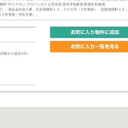
無料
TVドアホン
プロパンガス
公営水道
排水浄化槽
駐車場有
駐輪場
要）、保証会社加入要、火災保険料１３，０００円（２年更新）、定額清掃料４０
（２年更新・学生不要）。
東総社駅から徒歩1分）