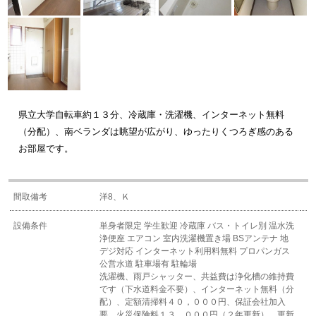
県立大学自転車約１３分、冷蔵庫・洗濯機、インターネット無料
（分配）、南ベランダは眺望が広がり、ゆったりくつろぎ感のある
お部屋です。
間取備考
洋8、Ｋ
設備条件
単身者限定
学生歓迎
冷蔵庫
バス・トイレ別
温水洗
浄便座
エアコン
室内洗濯機置き場
BSアンテナ
地
デジ対応
インターネット利用料無料
プロパンガス
公営水道
駐車場有
駐輪場
洗濯機、雨戸シャッター、共益費は浄化槽の維持費
です（下水道料金不要）、インターネット無料（分
配）、定額清掃料４０，０００円、保証会社加入
要、火災保険料１３，０００円（２年更新）、更新