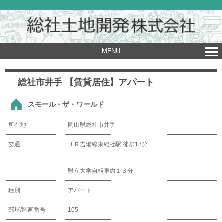
MENU
総社市井手 【賃貸居住】アパート
スモール・ザ・ワールド
所在地
岡山県総社市井手
交通
ＪＲ吉備線東総社駅 徒歩18分
県立大学自転車約１３分
種別
アパート
部屋/区画番号
105