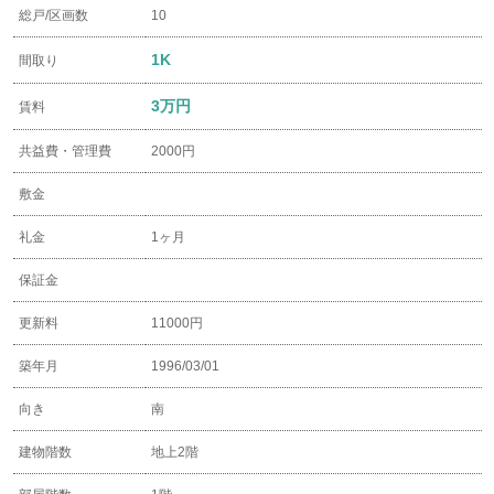
総戸/区画数
10
1K
間取り
3万円
賃料
共益費・管理費
2000円
敷金
礼金
1ヶ月
保証金
更新料
11000円
築年月
1996/03/01
向き
南
建物階数
地上2階