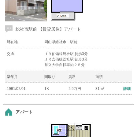
総社市駅前 【賃貸居住】アパート
所在地
岡山県総社市 駅前
交通
ＪＲ伯備線総社駅 徒歩3分
ＪＲ吉備線総社駅 徒歩3分
県立大学自転車約２５分
築年月
間取り
賃料
面積
1991/02/01
1K
2.9万円
31m²
詳細
アパート