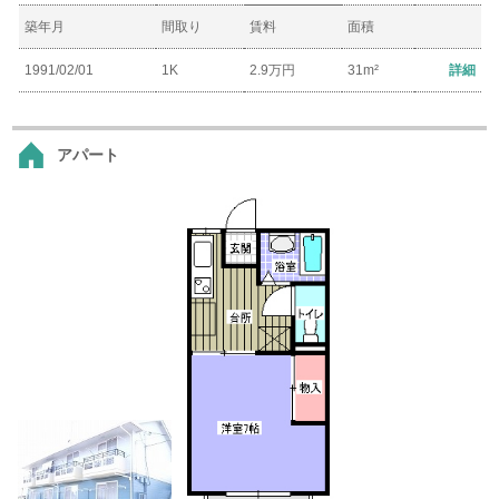
築年月
間取り
賃料
面積
1991/02/01
1K
2.9万円
31m²
詳細
アパート