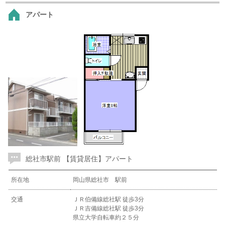
アパート
総社市駅前 【賃貸居住】アパート
所在地
岡山県総社市 駅前
交通
ＪＲ伯備線総社駅 徒歩3分
ＪＲ吉備線総社駅 徒歩3分
県立大学自転車約２５分