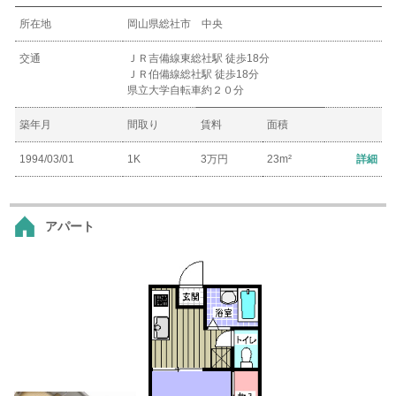
所在地
岡山県総社市 中央
交通
ＪＲ吉備線東総社駅 徒歩18分
ＪＲ伯備線総社駅 徒歩18分
県立大学自転車約２０分
築年月
間取り
賃料
面積
1994/03/01
1K
3万円
23m²
詳細
アパート