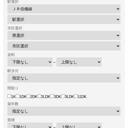
駅選択
市区選択
賃料
～
駅歩分
間取り
1K
1DK
2DK
2LDK
3DK
3LDK
11DK
築年数
面積
～