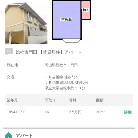
総社市門田 【賃貸居住】アパート
所在地
岡山県総社市 門田
交通
ＪＲ吉備線 徒歩5分
ＪＲ伯備線総社駅 徒歩5分
県立大学自転車約２０分
築年月
間取り
賃料
面積
1994/03/01
1K
2.5万円
20m²
詳細
アパート