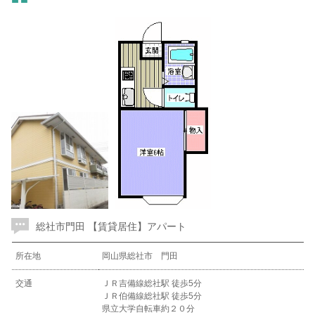
総社市門田 【賃貸居住】アパート
所在地
岡山県総社市 門田
交通
ＪＲ吉備線総社駅 徒歩5分
ＪＲ伯備線総社駅 徒歩5分
県立大学自転車約２０分