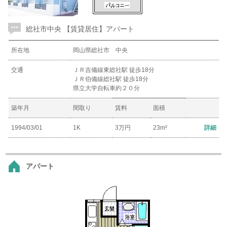
総社市中央 【賃貸居住】アパート
所在地
岡山県総社市 中央
交通
ＪＲ吉備線東総社駅 徒歩18分
ＪＲ伯備線総社駅 徒歩18分
県立大学自転車約２０分
築年月
間取り
賃料
面積
1994/03/01
1K
3万円
23m²
詳細
アパート