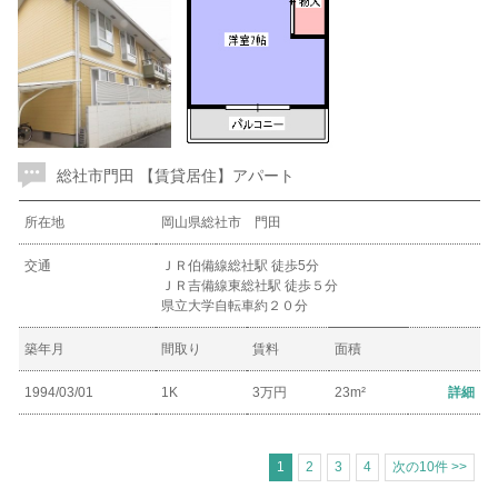
総社市門田 【賃貸居住】アパート
所在地
岡山県総社市 門田
交通
ＪＲ伯備線総社駅 徒歩5分
ＪＲ吉備線東総社駅 徒歩５分
県立大学自転車約２０分
築年月
間取り
賃料
面積
1994/03/01
1K
3万円
23m²
詳細
1
2
3
4
次の10件 >>