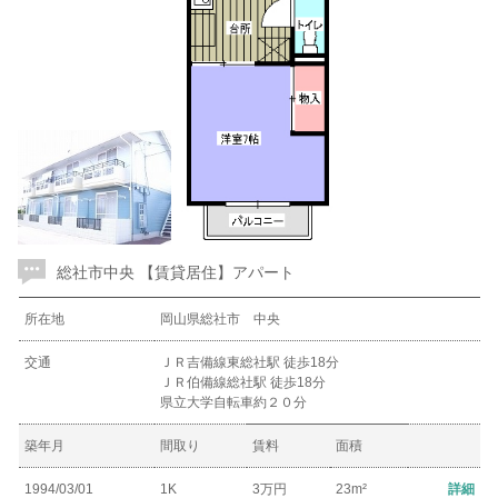
総社市中央 【賃貸居住】アパート
所在地
岡山県総社市 中央
交通
ＪＲ吉備線東総社駅 徒歩18分
ＪＲ伯備線総社駅 徒歩18分
県立大学自転車約２０分
築年月
間取り
賃料
面積
1994/03/01
1K
3万円
23m²
詳細