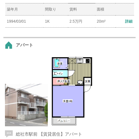
築年月
間取り
賃料
面積
1994/03/01
1K
2.5万円
20m²
詳細
アパート
総社市駅前 【賃貸居住】アパート