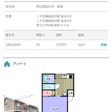
所在地
岡山県総社市 駅前
交通
ＪＲ伯備線総社駅 徒歩3分
ＪＲ吉備線総社駅 徒歩3分
県立大学自転車約２５分
築年月
間取り
賃料
面積
1991/02/01
1K
2.9万円
31m²
詳細
アパート