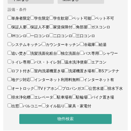
設備・条件
単身者限定
学生限定
学生歓迎
ペット可能
ペット不可
保証人要
保証人不要
家賃保障付
角部屋
ガスコンロ
IHコンロ
一口コンロ
二口コンロ
三口コンロ
システムキッチン
カウンターキッチン
冷蔵庫
給湯
追い焚き
洗髪洗面化粧台
独立洗面台
バス専用
シャワー
トイレ専用
バス・トイレ別
温水洗浄便座
エアコン
ロフト付き
室内洗濯機置き場
洗濯機置き場有
BSアンテナ
地デジ対応
インターネット利用料無料
インターネット有
オートロック
TVドアホン
プロパンガス
公営水道
排水下水
排水浄化槽
エレベータ
駐車場有
駐輪場
バイク置き場
出窓
バルコニー
タイル貼り
家具・家電付