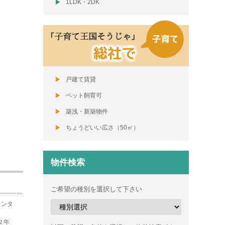
1LDK・2DK
「子育て王国そうじゃ」
総社で
戸建て賃貸
ペット飼育可
築浅・新築物件
ちょうどいい広さ（50㎡）
物件検索
ご希望の種別を選択して下さい
インタ
２年