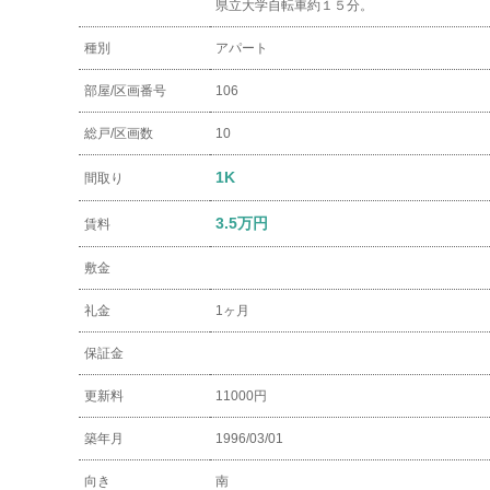
県立大学自転車約１５分。
種別
アパート
部屋/区画番号
106
総戸/区画数
10
1K
間取り
3.5万円
賃料
敷金
礼金
1ヶ月
保証金
更新料
11000円
築年月
1996/03/01
向き
南