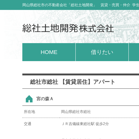
岡山県総社市の不動産会社「総社土地開発」 賃貸・売買・仲介 学
HOME
借りたい
総社市総社 【賃貸居住】アパート
宮の森Ａ
所在地
岡山県総社市総社
交通
ＪＲ吉備線東総社駅 徒歩2分