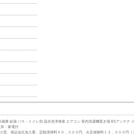
冷蔵庫
給湯
バス・トイレ別
温水洗浄便座
エアコン
室内洗濯機置き場
BSアンテナ
家具・家電付
ガラス窓、保証会社加入要、定額清掃料４０，０００円、火災保険料１３，０００円（