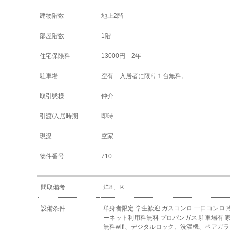
建物階数
地上2階
部屋階数
1階
住宅保険料
13000円 2年
駐車場
空有 入居者に限り１台無料。
取引態様
仲介
引渡/入居時期
即時
現況
空家
物件番号
710
間取備考
洋8、Ｋ
設備条件
単身者限定
学生歓迎
ガスコンロ
一口コンロ
ーネット利用料無料
プロパンガス
駐車場有
無料wifi、デジタルロック、洗濯機、ペア